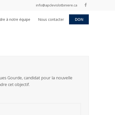
info@apclevislotbiniere.ca
dre à notre équipe
Nous contacter
DON
ques Gourde, candidat pour la nouvelle
re cet objectif.